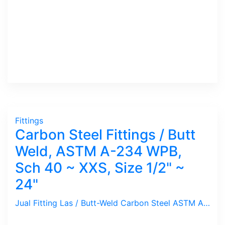
Fittings
Carbon Steel Fittings / Butt
Weld, ASTM A-234 WPB,
Sch 40 ~ XXS, Size 1/2" ~
24"
Jual Fitting Las / Butt-Weld Carbon Steel ASTM A-234 WPB, ANSI B-16.9 / Elbow, Tee, Reducer, Cross, Cap, Sch. 40, 80, Standard, XS, XXS. Ukuran 1/2" s/d 24". Merek Benkan. Fittings Las ini ideal untuk tekanan tinggi dan di-gunakan untuk media Uap, Air, Udara, Gas, Minyak untuk ukuran besar.