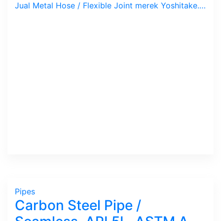
Jual Metal Hose / Flexible Joint merek Yoshitake. Ideal untuk isolasi getaran antara Pipa dan alat bergetar seperti Kompressor dan Pompa. Kami menjual Fix Length 300, 500 & 1000 mm dengan koneksi Drat atau Flange.
Pipes
Carbon Steel Pipe /