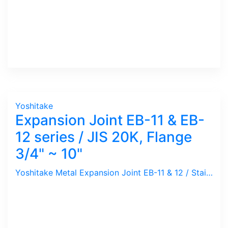
Yoshitake
Expansion Joint EB-11 & EB-
12 series / JIS 20K, Flange
3/4" ~ 10"
Yoshitake Metal Expansion Joint EB-11 & 12 / Stainless Steel Bellow, 20 Bar, 220 C, JIS 20K Flange 3/4" s/d 10". Bellow akan berfungsi setelah setting screw di-lepas / Compression 25 mm dan Expansion 10 mm. Hubungi kami untuk kalkulasi Expansion Rate dan Jumlah Bellow yang di-butuhkan sepanjang Pipa.