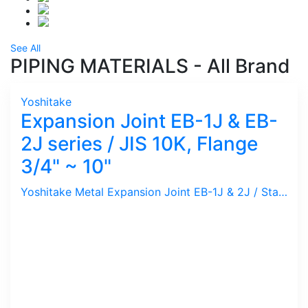
See All
PIPING MATERIALS - All Brand
Yoshitake
Expansion Joint EB-1J & EB-
2J series / JIS 10K, Flange
3/4" ~ 10"
Yoshitake Metal Expansion Joint EB-1J & 2J / Stainless Steel Bellow, 10 Bar, 220 C, JIS 10K Flange 3/4" s/d 10". Bellow akan berfungsi setelah setting screw di-lepas / Compression 25 mm dan Expansion 10 mm. Hubungi kami untuk kalkulasi Expansion Rate dan Jumlah Bellow yang di-butuhkan sepanjang Pipa.