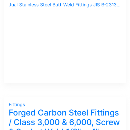
Jual Stainless Steel Butt-Weld Fittings JIS B-2313, SS 304, 304L, 316, 316L / Elbow, Tee, Reducer, Cross, Cap, Sch. 10, 20, 40, 80 dengan ukuran 1/2" s/d 16". Merek HOKO ex-Jepang. Fittings Las Stainless ini di-gunakan untuk unsur Anti-Karat pada media Kimia, Makanan, Obat dan Kosmetik.
Fittings
Forged Carbon Steel Fittings
/ Class 3,000 & 6,000, Screw