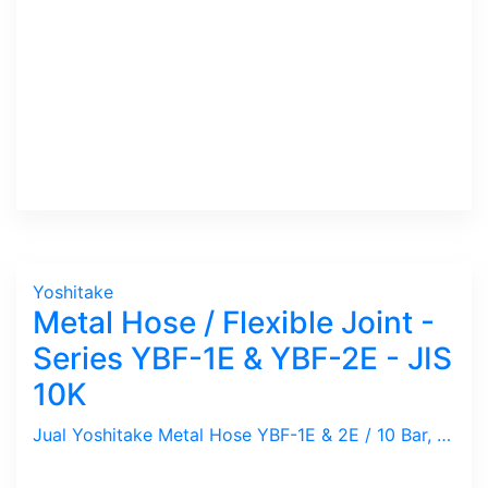
Yoshitake
Metal Hose / Flexible Joint -
Series YBF-1E & YBF-2E - JIS
10K
Jual Yoshitake Metal Hose YBF-1E & 2E / 10 Bar, 220 C, Screw Union 1/2" ~ 2" & JIS 10K Flange 3/4" ~ 6" dengan pilihan panjang 300, 500 & 1,000 mm. Flexible Joint ini untuk penyambung Mesin bergetar dan Pipa mati biar tidak terjadi kebocoran. Ideal utk Uap, Udara, Gas dan Cairan.