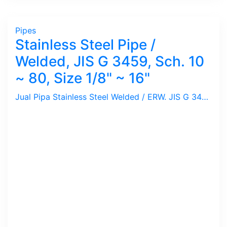
Pipes
Stainless Steel Pipe /
Welded, JIS G 3459, Sch. 10
~ 80, Size 1/8" ~ 16"
Jual Pipa Stainless Steel Welded / ERW. JIS G 3450, SS 304, 304L, 316, 316L, Sch 10, 20, 40, 80. Size 1/8", 1/4", 1/2", 3/4", 1", 11/4", 11/2", 2", 21/2", 3', 4", 5", 6", 8", 10", 12", 14", 16". Merek Nippon Steel, Kobe, Sammy bersertifikat.