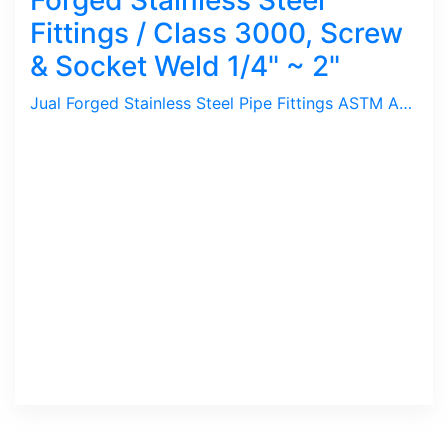
Forged Stainless Steel
Fittings / Class 3000, Screw
& Socket Weld 1/4" ~ 2"
Jual Forged Stainless Steel Pipe Fittings ASTM A-182, SS 304L, 316. Dimension ASME B-16.11 / Elbow, Tee, Reducer, Bushing, Union, Nipple, Socket, Cross, Cap, Class 3000 dengan sambungan Drat / Ulir NPT atau Socket Weld. Ukuran 1/4", 1/2", 3/4", 1", 11/4", 11/2", 2", Merek SVF, Both-Well Sambungan pipa ini ideal untuk tekanan Tinggi dan di-gunakan untuk media Korosif.