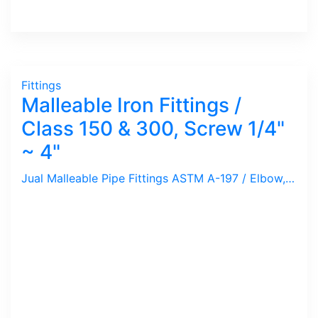
Fittings
Malleable Iron Fittings /
Class 150 & 300, Screw 1/4"
~ 4"
Jual Malleable Pipe Fittings ASTM A-197 / Elbow, Tee, Reducer, Bushing, Union, Nipple, Socket, Cross, Cap, Class 150 & 300 dengan Drat / Ulir BSPT & NPT. Ukuran 1/4", 1/2", 3/4", 1", 11/4", 11/2", 2", 3", 4". Merek TUPY ex-Brazil dan TSP ex-Indonesia. Sambungan pipa ini ideal untuk tekanan rendah dan di-gunakan untuk media Air, Udara, Gas, Minyak dan Uap.