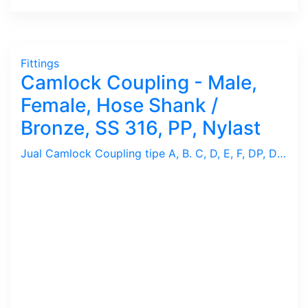
Fittings
Camlock Coupling - Male,
Female, Hose Shank /
Bronze, SS 316, PP, Nylast
Jual Camlock Coupling tipe A, B. C, D, E, F, DP, DC. Male, Female thread, Hose Shank untuk Hose Joint / sambungan Selang. Terdapat bermacam jenis materials / Kuningan, Stainless, PP/Polypropelene, Nylast.