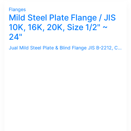
Flanges
Mild Steel Plate Flange / JIS
10K, 16K, 20K, Size 1/2" ~
24"
Jual Mild Steel Plate & Blind Flange JIS B-2212, Class JIS 10K, 16K, 20K dengan ukuran 1/2", 3/4", 1", 11/4", 11/2", 2", 3", 4", 5", 6", 8', 10", 12", 14", 16". 18", 20", 22", 24".