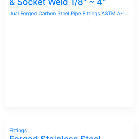
& Socket Weld 1/8" ~ 4"
Jual Forged Carbon Steel Pipe Fittings ASTM A-105, ASME B-16.11 / Elbow, Tee, Reducer, Bushing, Union, Nipple, Socket, Cross, Cap, Class 3000 & 6000 dengan sambungan Drat / Ulir NPT atau Socket Weld. Ukuran 1/8", 1/4", 1/2", 3/4", 1", 11/4", 11/2", 2", 3", 4". Merek SVF, Both-Well Sambungan pipa ini ideal untuk tekanan Tinggi dan di-gunakan untuk media Uap, Air, Udara, Gas, Minyak.
Fittings