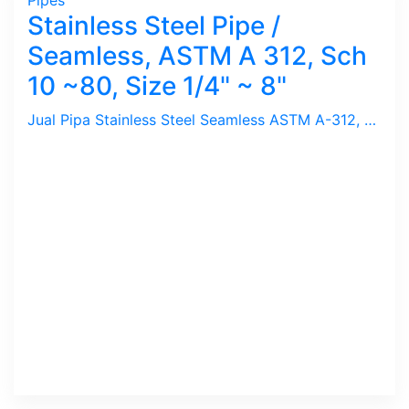
Pipes
Stainless Steel Pipe /
Seamless, ASTM A 312, Sch
10 ~80, Size 1/4" ~ 8"
Jual Pipa Stainless Steel Seamless ASTM A-312, SS 304, 304L, 316, 316L, Sch 10, 20, 40, 80. Size 1/4", 1/2", 3/4", 1", 11/4", 11/2", 2", 21/2", 3', 4:, 5", 6", 8". Merek Nippon Steel, Kobe, Sammy bersertifikat.