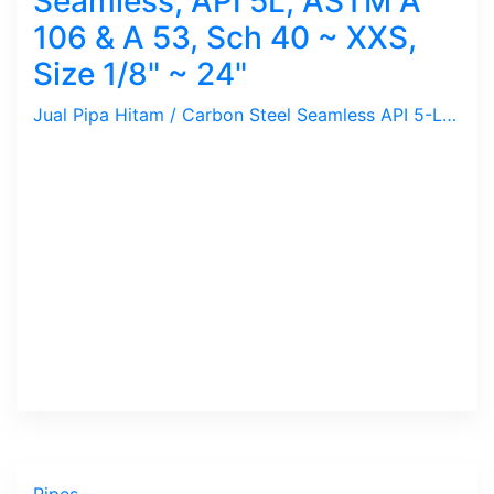
Seamless, API 5L, ASTM A
106 & A 53, Sch 40 ~ XXS,
Size 1/8" ~ 24"
Jual Pipa Hitam / Carbon Steel Seamless API 5-L / ASTM A-106 Sch. 40, 80, Standard, 120, 160 dengan Ukuran 1/8" s/d 24". Panjang 6 meter dan 12 meter. Merek Sumitomo, Tenaris, Tubos, TPCO, Benteler bersertifikat.