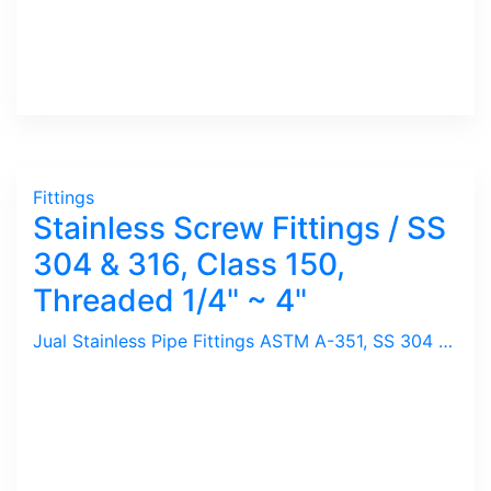
Fittings
Stainless Screw Fittings / SS
304 & 316, Class 150,
Threaded 1/4" ~ 4"
Jual Stainless Pipe Fittings ASTM A-351, SS 304 & 316 / Elbow, Tee, Reducer, Bushing, Union, Nipple, Socket, Cross, Cap, Class 150 dengan Drat / Ulir BSPT. Ukuran 1/4", 1/2", 3/4", 1", 11/4", 11/2", 2", 3", 4". Merek ONK ex-Jepang dan Ta Chen ex-Taiwan. Sambungan pipa ini ideal untuk tekanan rendah dan di-gunakan untuk applikasi Anti-Karat.